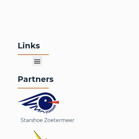
e
l
Links
Partners
Starshoe Zoetermeer