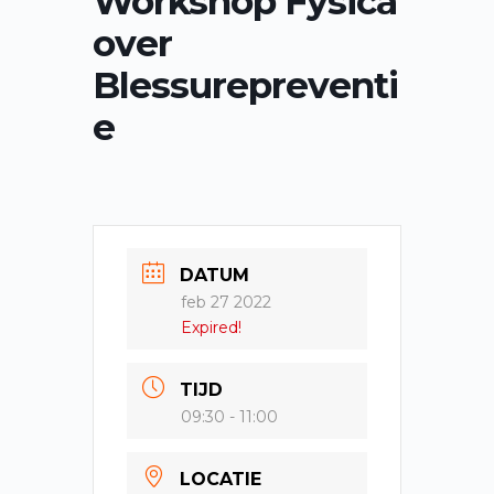
Workshop Fysica
e
over
l
Blessurepreventi
e
DATUM
feb 27 2022
Expired!
TIJD
09:30 - 11:00
LOCATIE