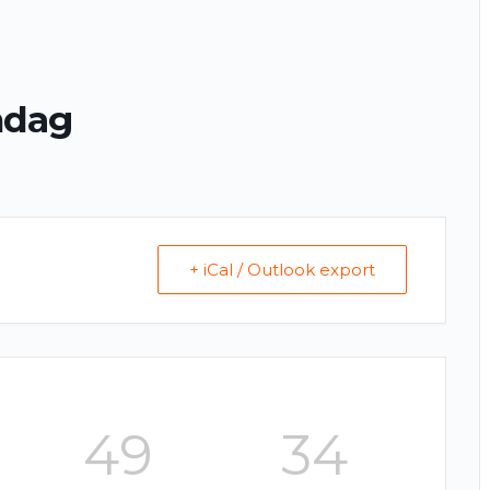
ndag
+ iCal / Outlook export
49
34