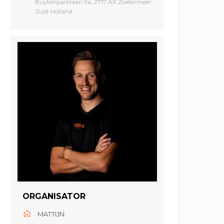
Buytenparklaan 9a, 2717 AX Zoetermeer,
Zuid-Holland
ORGANISATOR
MATTIJN