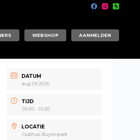
NERS
WEBSHOP
AANMELDEN
DATUM
aug 09 2026
TIJD
09:30 - 10:30
LOCATIE
Clubhuis Buytenpark