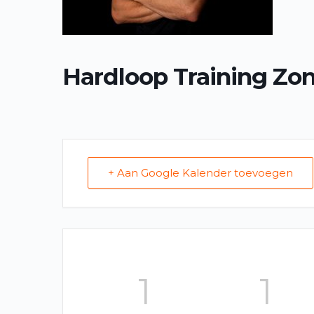
e
l
Hardloop Training Zo
+ Aan Google Kalender toevoegen
1
1