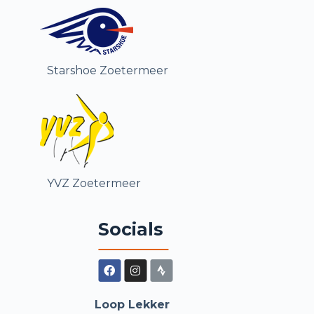
e
l
Starshoe Zoetermeer
YVZ Zoetermeer
Socials
Loop Lekker